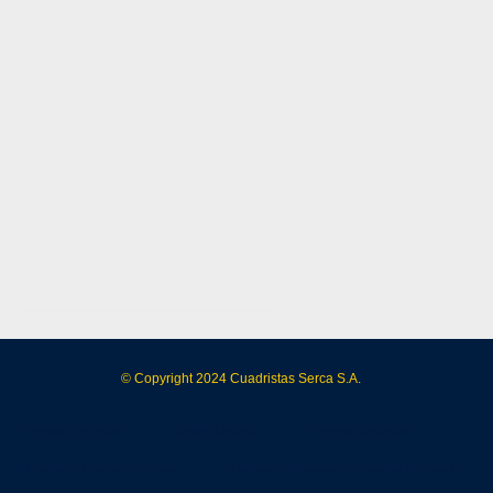
© Copyright 2024
Cuadristas Serca S.A.
Armarios Eléctricos
Cuadro Electrico
Cuadros Eléctricos
Diseño de Cuadros Eléctricos
Montaje e Instalación de Cuadros Eléctricos