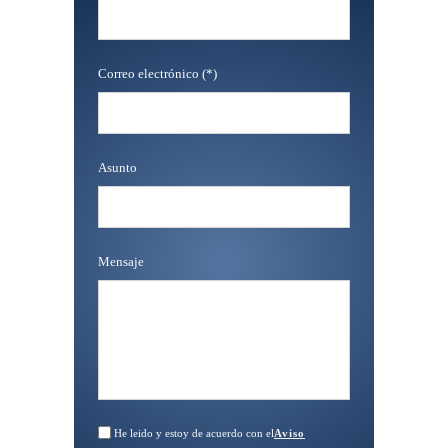
Correo electrónico (*)
Asunto
Mensaje
He leido y estoy de acuerdo con el
Aviso