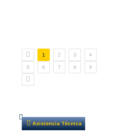
electricidad? Instala cuadros eléctricos y
sistemas de respaldo, no te volverá a
pasar....
18 diciembre, 2025
/
0 Comments
1
2
3
4
5
6
7
8
9
Asistencia Técnica