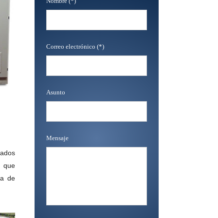
Nombre (*)
Correo electrónico (*)
Asunto
Mensaje
cados
s que
ia de