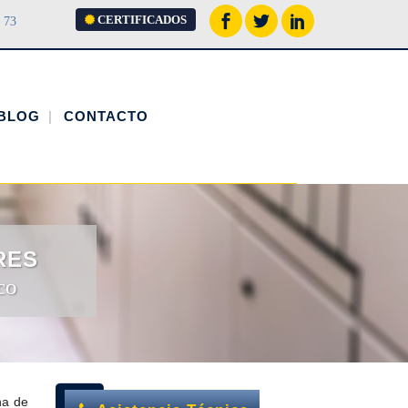
CERTIFICADOS
 73
BLOG
CONTACTO
RES
co
na de