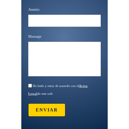
Asunto
Mensaje
He leido y estoy de acuerdo con el
Aviso
Legal
de esta web