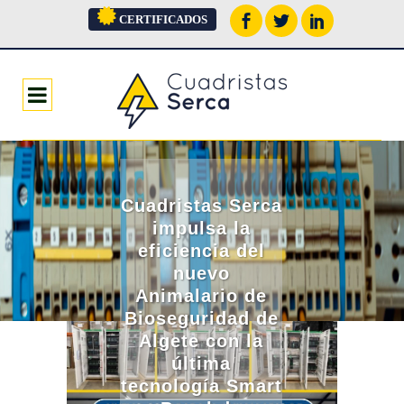
CERTIFICADOS
Cuadristas Serca
impulsa la
eficiencia del
nuevo
Animalario de
Bioseguridad de
Algete con la
última
tecnología Smart