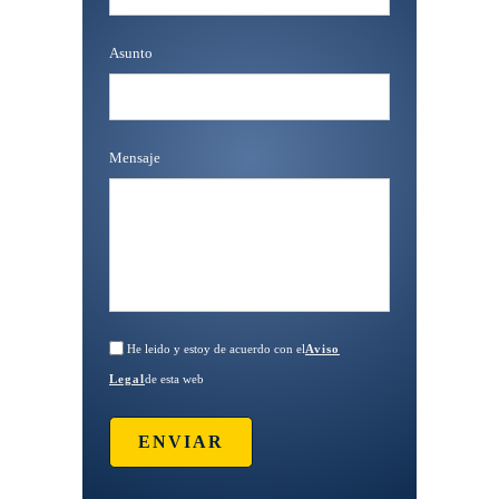
Asunto
Mensaje
He leido y estoy de acuerdo con el
Aviso
Legal
de esta web